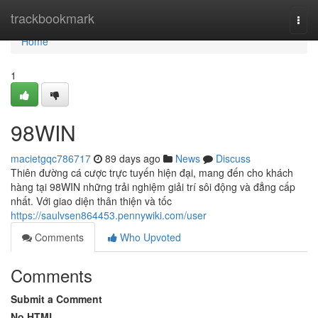
Home
trackbookmark
Togg
navi
Home
1
98WIN
macietgqc786717
89 days ago
News
Discuss
Thiên đường cá cược trực tuyến hiện đại, mang đến cho khách
hàng tại 98WIN những trải nghiệm giải trí sôi động và đẳng cấp
nhất. Với giao diện thân thiện và tốc
https://saulvsen864453.pennywiki.com/user
Comments
Who Upvoted
Comments
Submit a Comment
No HTML