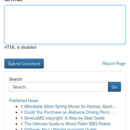
HTML is disabled
Report Page
Search
Go
Published News
1
Affordable Silver Spring Mover for Homes, Apart...
1
Could You Purchase an Alabama Driving Perm...
1
SeriousMD copyright: A Step-by-Step Guide
1
The Ultimate Guide to Wood Pellet BBQ Pellets
1
VidSave: Your Ultimate copyright Guide