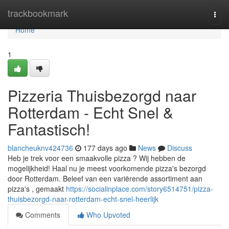
Home
trackbookmark
Togg
navi
Home
1
Pizzeria Thuisbezorgd naar
Rotterdam - Echt Snel &
Fantastisch!
blancheuknv424736
177 days ago
News
Discuss
Heb je trek voor een smaakvolle pizza ? Wij hebben de
mogelijkheid! Haal nu je meest voorkomende pizza's bezorgd
door Rotterdam. Beleef van een variërende assortiment aan
pizza's , gemaakt
https://socialinplace.com/story6514751/pizza-
thuisbezorgd-naar-rotterdam-echt-snel-heerlijk
Comments
Who Upvoted