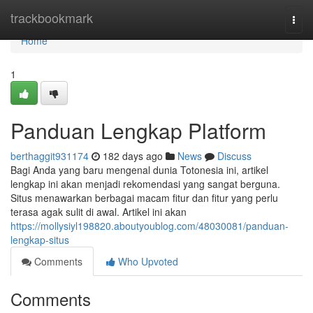
Home
trackbookmark
Togg
navi
Home
1
Panduan Lengkap Platform
berthaggit931174
182 days ago
News
Discuss
Bagi Anda yang baru mengenal dunia Totonesia ini, artikel
lengkap ini akan menjadi rekomendasi yang sangat berguna.
Situs menawarkan berbagai macam fitur dan fitur yang perlu
terasa agak sulit di awal. Artikel ini akan
https://mollysiyl198820.aboutyoublog.com/48030081/panduan-
lengkap-situs
Comments
Who Upvoted
Comments