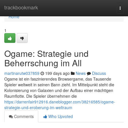
Home
trackbookmark
Togg
navi
Home
1
Ogame: Strategie und
Beherrschung im All
martinarutw037859
199 days ago
News
Discuss
Ogame ist ein faszinierendes Browsergame, das Tausende
Spieler weltweit in seinen Bann zieht. Im Mittelpunkt steht die
Kolonisierung von Galaxien und der Aufbau einer mächtigen
Raumflotte. Die Spieler übernehmen die
https://darrenfair912916.daneblogger.com/38216585/ogame-
strategie-und-eroberung-im-weltraum
Comments
Who Upvoted