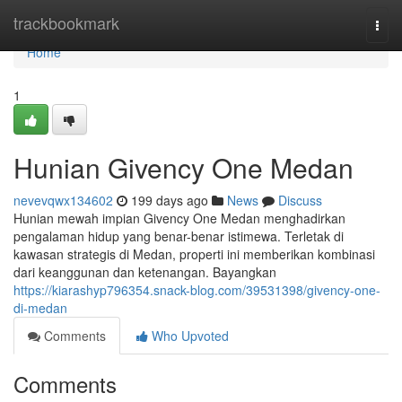
Home
trackbookmark
Togg
navi
Home
1
Hunian Givency One Medan
nevevqwx134602
199 days ago
News
Discuss
Hunian mewah impian Givency One Medan menghadirkan
pengalaman hidup yang benar-benar istimewa. Terletak di
kawasan strategis di Medan, properti ini memberikan kombinasi
dari keanggunan dan ketenangan. Bayangkan
https://kiarashyp796354.snack-blog.com/39531398/givency-one-
di-medan
Comments
Who Upvoted
Comments