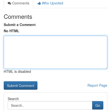
Comments
Who Upvoted
Comments
Submit a Comment
No HTML
HTML is disabled
Report Page
Search
Go