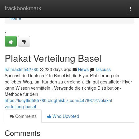
Home
trackbookmark
Togg
navi
Home
1
Plakat Verteilung Basel
haimaxfst542780
233 days ago
News
Discuss
Sprichst du Deutsch ? In Basel ist die Flyer Platzierung ein
beliebter Weg, um Kunden zu erreichen. Ein gut gestalteter Flyer
kann Wissen vermitteln . Verwende die richtige Distribution-
Methode für dein
https://lucyffid595780.blogthisbiz.com/44766727/plakat-
verteilung-basel
Comments
Who Upvoted
Comments