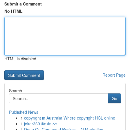
Submit a Comment
No HTML
HTML is disabled
Report Page
Search
Go
Published News
1
copyright in Australia Where copyright HCL online
1
joker369 ติดต่อเรา
1
Done On Command Review – AI Marketing