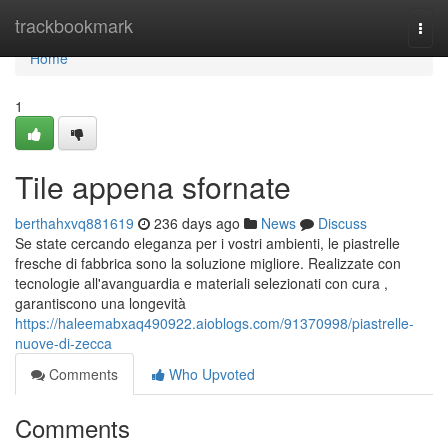
Home
trackbookmark
Togg
navi
Home
1
Tile appena sfornate
berthahxvq881619
236 days ago
News
Discuss
Se state cercando eleganza per i vostri ambienti, le piastrelle
fresche di fabbrica sono la soluzione migliore. Realizzate con
tecnologie all'avanguardia e materiali selezionati con cura ,
garantiscono una longevità
https://haleemabxaq490922.aioblogs.com/91370998/piastrelle-
nuove-di-zecca
Comments
Who Upvoted
Comments