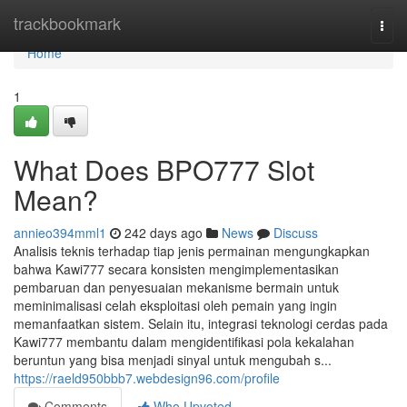
Home
trackbookmark
Togg
navi
Home
1
What Does BPO777 Slot
Mean?
annieo394mml1
242 days ago
News
Discuss
Analisis teknis terhadap tiap jenis permainan mengungkapkan
bahwa Kawi777 secara konsisten mengimplementasikan
pembaruan dan penyesuaian mekanisme bermain untuk
meminimalisasi celah eksploitasi oleh pemain yang ingin
memanfaatkan sistem. Selain itu, integrasi teknologi cerdas pada
Kawi777 membantu dalam mengidentifikasi pola kekalahan
beruntun yang bisa menjadi sinyal untuk mengubah s...
https://raeld950bbb7.webdesign96.com/profile
Comments
Who Upvoted