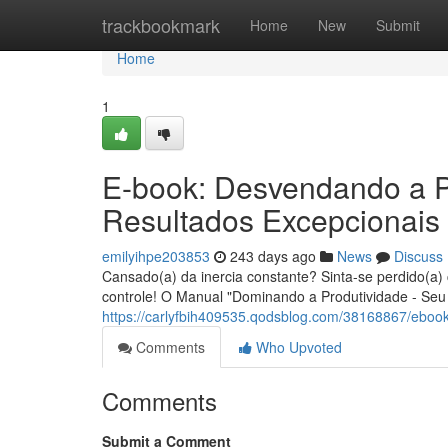
Home
trackbookmark
Home
New
Submit
Home
1
E-book: Desvendando a P
Resultados Excepcionais
emilyihpe203853
243 days ago
News
Discuss
Cansado(a) da inercia constante? Sinta-se perdido(a)
controle! O Manual "Dominando a Produtividade - Seu 
https://carlyfbih409535.qodsblog.com/38168867/ebook
Comments
Who Upvoted
Comments
Submit a Comment