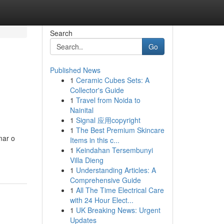
Search
Go
Published News
1
Ceramic Cubes Sets: A
Collector's Guide
1
Travel from Noida to
Nainital
1
Signal 应用copyright
1
The Best Premium Skincare
mar o
Items in this c...
1
Keindahan Tersembunyi
Villa Dieng
1
Understanding Articles: A
Comprehensive Guide
1
All The Time Electrical Care
with 24 Hour Elect...
1
UK Breaking News: Urgent
Updates