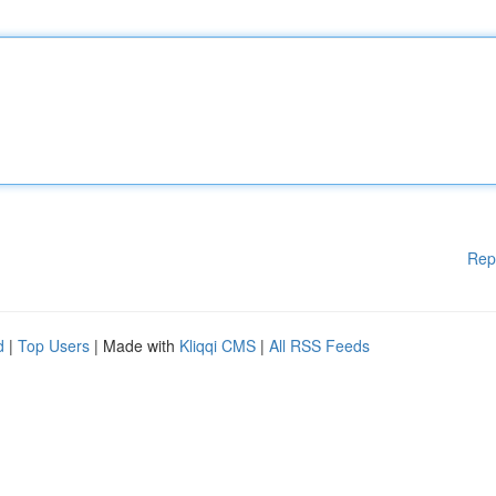
Rep
d
|
Top Users
| Made with
Kliqqi CMS
|
All RSS Feeds