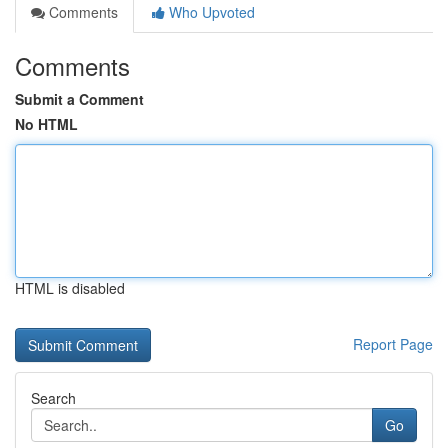
Comments
Who Upvoted
Comments
Submit a Comment
No HTML
HTML is disabled
Report Page
Search
Go