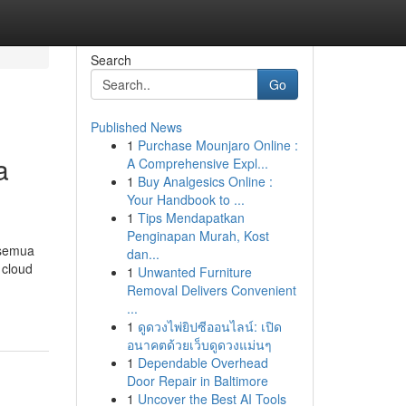
Search
Go
Published News
1
Purchase Mounjaro Online :
a
A Comprehensive Expl...
1
Buy Analgesics Online :
Your Handbook to ...
1
Tips Mendapatkan
Penginapan Murah, Kost
 semua
dan...
 cloud
1
Unwanted Furniture
Removal Delivers Convenient
...
1
ดูดวงไพ่ยิปซีออนไลน์: เปิด
อนาคตด้วยเว็บดูดวงแม่นๆ
1
Dependable Overhead
Door Repair in Baltimore
1
Uncover the Best AI Tools