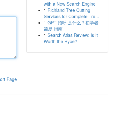
with a New Search Engine
1
Richland Tree Cutting
Services for Complete Tre...
1
GPT 招呼 是什么？初学者
简易 指南
1
Search Atlas Review: Is It
Worth the Hype?
ort Page