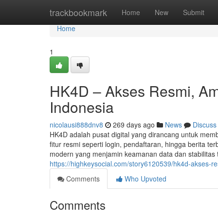
Home
trackbookmark
Home
New
Submit
Home
1
HK4D – Akses Resmi, Am
Indonesia
nicolausi888dnv8
269 days ago
News
Discuss
HK4D adalah pusat digital yang dirancang untuk memb
fitur resmi seperti login, pendaftaran, hingga berit
modern yang menjamin keamanan data dan stabilitas ti
https://highkeysocial.com/story6120539/hk4d-akses-
Comments
Who Upvoted
Comments