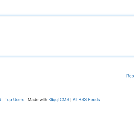
Rep
d
|
Top Users
| Made with
Kliqqi CMS
|
All RSS Feeds