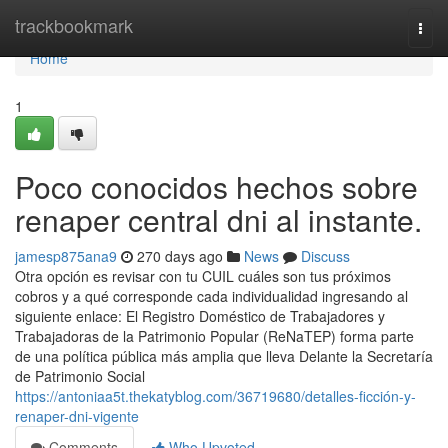
Home
trackbookmark
Togg
navi
Home
1
Poco conocidos hechos sobre
renaper central dni al instante.
jamesp875ana9
270 days ago
News
Discuss
Otra opción es revisar con tu CUIL cuáles son tus próximos
cobros y a qué corresponde cada individualidad ingresando al
siguiente enlace: El Registro Doméstico de Trabajadores y
Trabajadoras de la Patrimonio Popular (ReNaTEP) forma parte
de una política pública más amplia que lleva Delante la Secretaría
de Patrimonio Social
https://antoniaa5t.thekatyblog.com/36719680/detalles-ficción-y-
renaper-dni-vigente
Comments
Who Upvoted