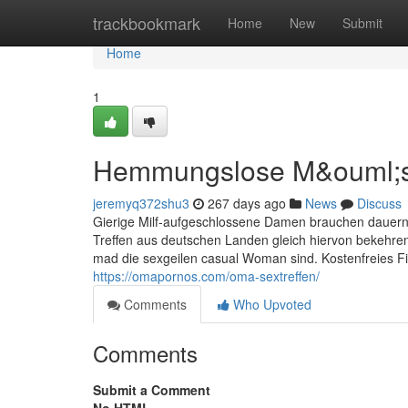
Home
trackbookmark
Home
New
Submit
Home
1
Hemmungslose M&ouml;se
jeremyq372shu3
267 days ago
News
Discuss
Gierige Milf-aufgeschlossene Damen brauchen dauernd k
Treffen aus deutschen Landen gleich hiervon bekehre
mad die sexgeilen casual Woman sind. Kostenfreies Fic
https://omapornos.com/oma-sextreffen/
Comments
Who Upvoted
Comments
Submit a Comment