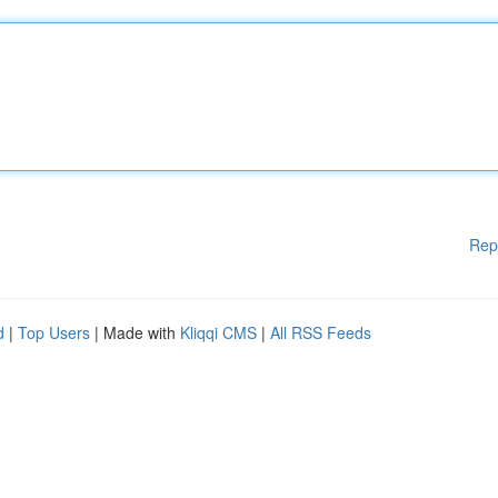
Rep
d
|
Top Users
| Made with
Kliqqi CMS
|
All RSS Feeds