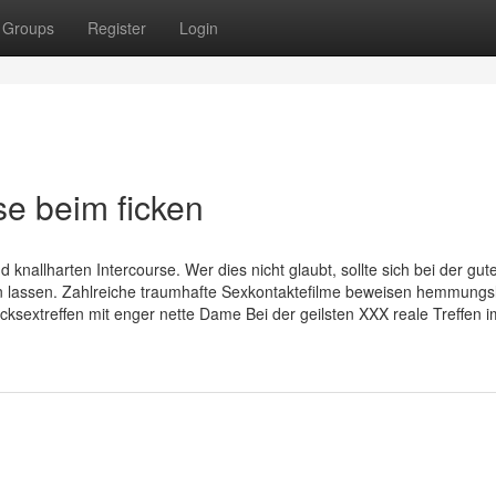
Groups
Register
Login
 beim ficken
nallharten Intercourse. Wer dies nicht glaubt, sollte sich bei der gut
n lassen. Zahlreiche traumhafte Sexkontaktefilme beweisen hemmungsl
ksextreffen mit enger nette Dame Bei der geilsten XXX reale Treffen i