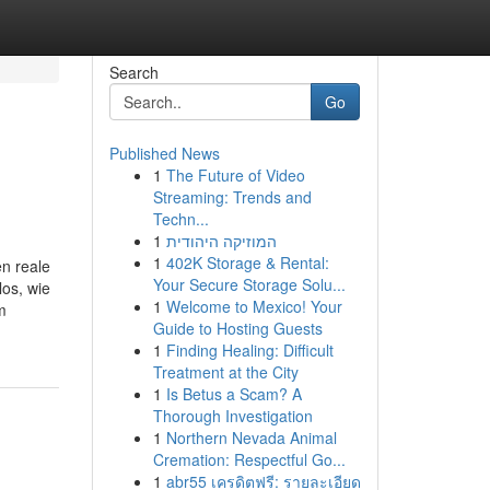
Search
Go
Published News
1
The Future of Video
Streaming: Trends and
Techn...
1
המוזיקה היהודית
1
402K Storage & Rental:
en reale
Your Secure Storage Solu...
os, wie
1
Welcome to Mexico! Your
m
Guide to Hosting Guests
1
Finding Healing: Difficult
Treatment at the City
1
Is Betus a Scam? A
Thorough Investigation
1
Northern Nevada Animal
Cremation: Respectful Go...
1
abr55 เครดิตฟรี: รายละเอียด