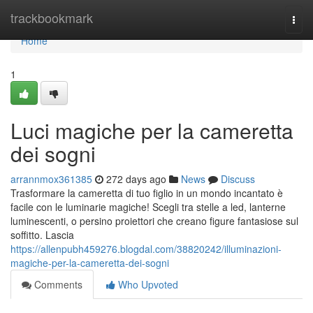
Home
trackbookmark
Togg
navi
Home
1
Luci magiche per la cameretta
dei sogni
arrannmox361385
272 days ago
News
Discuss
Trasformare la cameretta di tuo figlio in un mondo incantato è
facile con le luminarie magiche! Scegli tra stelle a led, lanterne
luminescenti, o persino proiettori che creano figure fantasiose sul
soffitto. Lascia
https://allenpubh459276.blogdal.com/38820242/illuminazioni-
magiche-per-la-cameretta-dei-sogni
Comments
Who Upvoted