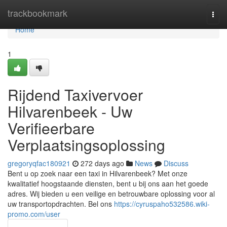
Home
trackbookmark
Togg
navi
Home
1
Rijdend Taxivervoer
Hilvarenbeek - Uw
Verifieerbare
Verplaatsingsoplossing
gregoryqfac180921
272 days ago
News
Discuss
Bent u op zoek naar een taxi in Hilvarenbeek? Met onze
kwalitatief hoogstaande diensten, bent u bij ons aan het goede
adres. Wij bieden u een veilige en betrouwbare oplossing voor al
uw transportopdrachten. Bel ons
https://cyruspaho532586.wiki-
promo.com/user