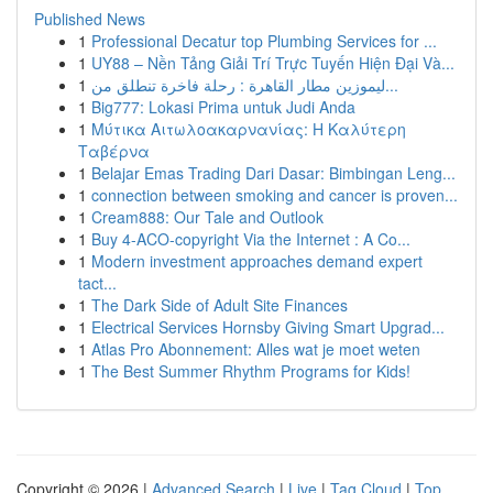
Published News
1
Professional Decatur top Plumbing Services for ...
1
UY88 – Nền Tảng Giải Trí Trực Tuyến Hiện Đại Và...
1
ليموزين مطار القاهرة : رحلة فاخرة تنطلق من...
1
Big777: Lokasi Prima untuk Judi Anda
1
Μύτικα Αιτωλοακαρνανίας: Η Καλύτερη
Ταβέρνα
1
Belajar Emas Trading Dari Dasar: Bimbingan Leng...
1
connection between smoking and cancer is proven...
1
Cream888: Our Tale and Outlook
1
Buy 4-ACO-copyright Via the Internet : A Co...
1
Modern investment approaches demand expert
tact...
1
The Dark Side of Adult Site Finances
1
Electrical Services Hornsby Giving Smart Upgrad...
1
Atlas Pro Abonnement: Alles wat je moet weten
1
The Best Summer Rhythm Programs for Kids!
Copyright © 2026 |
Advanced Search
|
Live
|
Tag Cloud
|
Top