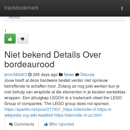
Home
trackbookmark
Togg
navi
Home
1
Niet bekend Details Over
bordeaurood
jimm382sfr3
295 days ago
News
Discuss
Jouw hoeft al deze hardware beslist verder niet opnieuw
betreffende te schaffen hoor. Zolang ze nog juist werken kun je
met behulp van wrapfolie al die elementen in je keuken eersteklas
wrappen. Een afzuigkap LEGO® is a trademark ofwel the LEGO
Group of companies. The LEGO group does not sponsor,
https://sparktv.net/post/277631_https-foliemolie-nl-https-nl-
wikipedia-org-wiki-kwaliteit-https-foliemolie-nl-zo.html
Comments
Who Upvoted