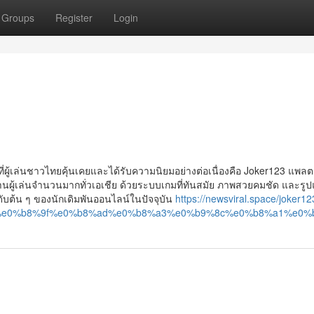
Groups
Register
Login
ที่ผู้เล่นชาวไทยคุ้นเคยและได้รับความนิยมอย่างต่อเนื่องคือ Joker123 แพล
านผู้เล่นจำนวนมากทั่วเอเชีย ด้วยระบบเกมที่ทันสมัย ภาพสวยคมชัด และร
นดับต้น ๆ ของนักเดิมพันออนไลน์ในปัจจุบัน
https://newsviral.space/joker12
e0%b8%9f%e0%b8%ad%e0%b8%a3%e0%b9%8c%e0%b8%a1%e0%