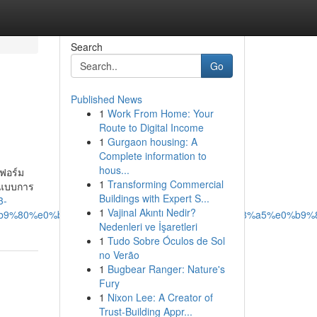
Search
Go
Published News
1
Work From Home: Your
Route to Digital Income
1
Gurgaon housing: A
Complete information to
hous...
ตฟอร์ม
1
Transforming Commercial
ูปแบบการ
Buildings with Expert S...
3-
1
Vajinal Akıntı Nedir?
b9%80%e0%b8%81%e0%b8%a1%e0%b8%aa%e0%b8%a5%e0%b9%
Nedenleri ve İşaretleri
1
Tudo Sobre Óculos de Sol
no Verão
1
Bugbear Ranger: Nature's
Fury
1
Nixon Lee: A Creator of
Trust-Building Appr...