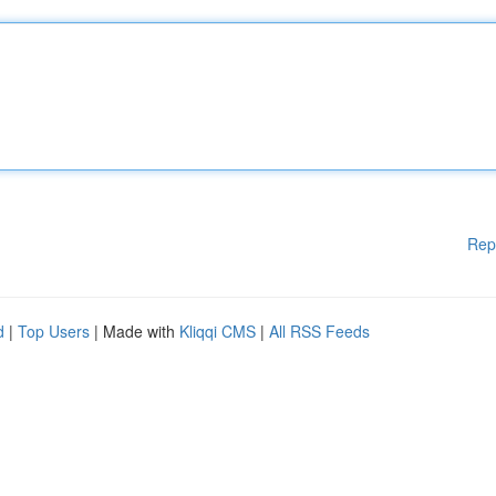
Rep
d
|
Top Users
| Made with
Kliqqi CMS
|
All RSS Feeds