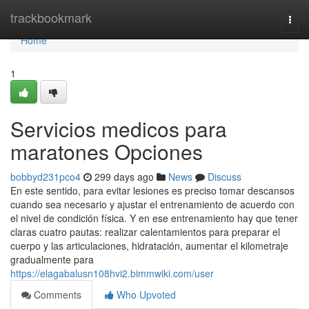
Home
trackbookmark
Togg
navi
Home
1
Servicios medicos para
maratones Opciones
bobbyd231pco4
299 days ago
News
Discuss
En este sentido, para evitar lesiones es preciso tomar descansos
cuando sea necesario y ajustar el entrenamiento de acuerdo con
el nivel de condición física. Y en ese entrenamiento hay que tener
claras cuatro pautas: realizar calentamientos para preparar el
cuerpo y las articulaciones, hidratación, aumentar el kilometraje
gradualmente para
https://elagabalusn108hvi2.bimmwiki.com/user
Comments
Who Upvoted