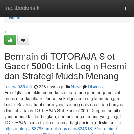
Home
trackbookmark
Togg
navi
Home
1
Bermain di TOTORAJA Slot
Gacor 5000: Link Login Resmi
dan Strategi Mudah Menang
henrya085ubi1
298 days ago
News
Discuss
Era digital semakin memudahkan para penggemar game slot
untuk mendapatkan hiburan sekaligus peluang kemenangan
besar. Salah satu platform yang sedang naik daun dan banyak
diminati adalah TOTORAJA Slot Gacor 5000. Dengan tampilan
yang menarik, fitur lengkap, dan peluang menang yang tinggi,
TOTORAJA menjadi pilihan utama bagi pecinta judi slot online.
https://totoraja88763.collectblogs.com/82461816/bermain-di-