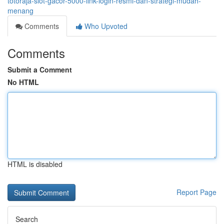
totoraja-slot-gacor-5000-link-login-resmi-dan-strategi-mudah-
menang
Comments
Who Upvoted
Comments
Submit a Comment
No HTML
HTML is disabled
Report Page
Search