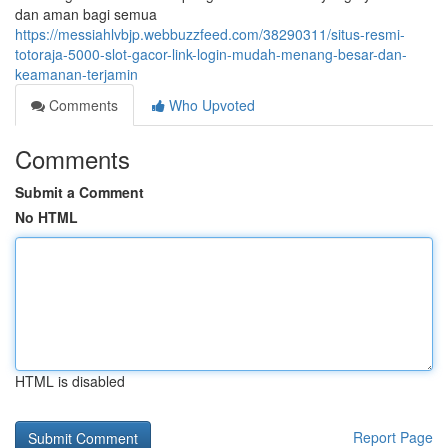
dan aman bagi semua
https://messiahlvbjp.webbuzzfeed.com/38290311/situs-resmi-
totoraja-5000-slot-gacor-link-login-mudah-menang-besar-dan-
keamanan-terjamin
Comments
Who Upvoted
Comments
Submit a Comment
No HTML
HTML is disabled
Report Page