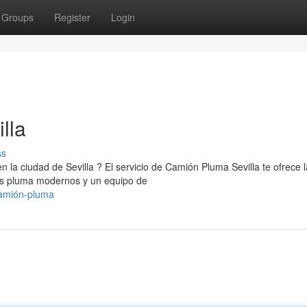
Groups
Register
Login
lla
ss
n la ciudad de Sevilla ? El servicio de Camión Pluma Sevilla te ofrece 
es pluma modernos y un equipo de
-camión-pluma