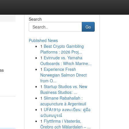
Search
Go
Published News
1
Best Crypto Gambling
Platforms : 2026 Proj...
1
Evinrude vs. Yamaha
Outboards : Which Marine...
1
Experience Fresh
las
Norwegian Salmon Direct
from O...
1
Startup Studios vs. New
Business Studios: ...
1
Slimane Rabahallah :
acupuncture à Argenteuil
1
UFA191p ลงทะเบียน: คู่มือ
ฉบับสมบูรณ์
1
Flyttfirma i Västerås,
Örebro och Mälardalen – ...