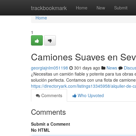
Home
trackbookmark
Home
New
Submit
Home
1
Camiones Suaves en Sevi
georgiajnlm051198
301 days ago
News
Discu
¿Necesitas un camión fiable y potente para tus obras e
solución perfecta. Contamos con una flota de camion
https://directoryark.com/listings13345958/alquiler-de
Comments
Who Upvoted
Comments
Submit a Comment
No HTML