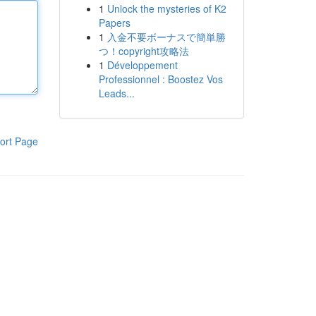
1
Unlock the mysteries of K2
Papers
1
入金不要ボーナスで簡単勝
つ！copyright攻略法
1
Développement
Professionnel : Boostez Vos
Leads...
ort Page