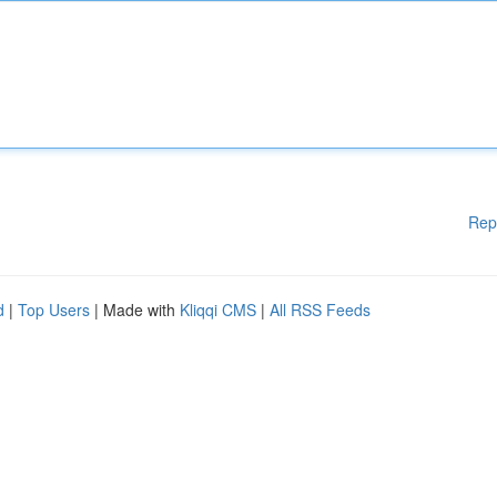
Rep
d
|
Top Users
| Made with
Kliqqi CMS
|
All RSS Feeds