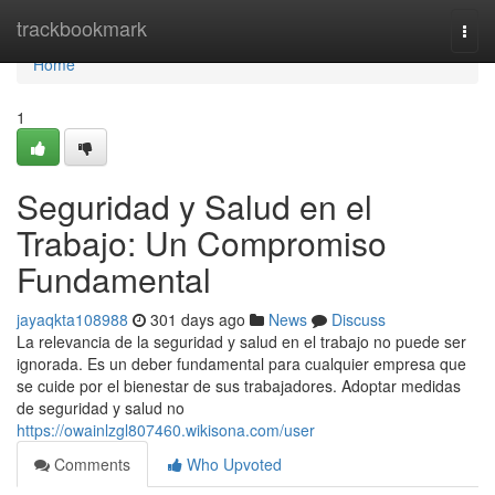
Home
trackbookmark
Togg
navi
Home
1
Seguridad y Salud en el
Trabajo: Un Compromiso
Fundamental
jayaqkta108988
301 days ago
News
Discuss
La relevancia de la seguridad y salud en el trabajo no puede ser
ignorada. Es un deber fundamental para cualquier empresa que
se cuide por el bienestar de sus trabajadores. Adoptar medidas
de seguridad y salud no
https://owainlzgl807460.wikisona.com/user
Comments
Who Upvoted