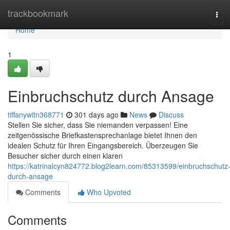
Home
trackbookmark
Tog
navi
Home
1
Einbruchschutz durch Ansage
tiffanywitn368771
301 days ago
News
Discuss
Stellen Sie sicher, dass Sie niemanden verpassen! Eine
zeitgenössische Briefkastensprechanlage bietet Ihnen den
idealen Schutz für Ihren Eingangsbereich. Überzeugen Sie
Besucher sicher durch einen klaren
https://katrinalcyn824772.blog2learn.com/85313599/einbruchschutz
durch-ansage
Comments
Who Upvoted
Comments