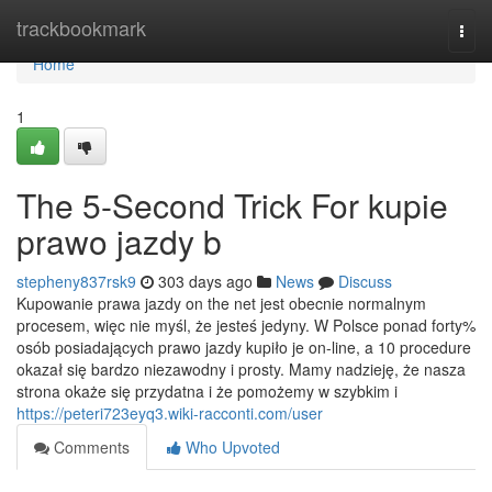
Home
trackbookmark
Togg
navi
Home
1
The 5-Second Trick For kupie
prawo jazdy b
stepheny837rsk9
303 days ago
News
Discuss
Kupowanie prawa jazdy on the net jest obecnie normalnym
procesem, więc nie myśl, że jesteś jedyny. W Polsce ponad forty%
osób posiadających prawo jazdy kupiło je on-line, a 10 procedure
okazał się bardzo niezawodny i prosty. Mamy nadzieję, że nasza
strona okaże się przydatna i że pomożemy w szybkim i
https://peteri723eyq3.wiki-racconti.com/user
Comments
Who Upvoted