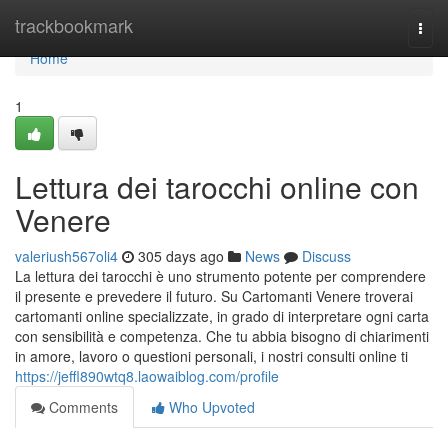
Home
trackbookmark
Togg
navi
Home
1
Lettura dei tarocchi online con
Venere
valeriush567oli4
305 days ago
News
Discuss
La lettura dei tarocchi è uno strumento potente per comprendere
il presente e prevedere il futuro. Su Cartomanti Venere troverai
cartomanti online specializzate, in grado di interpretare ogni carta
con sensibilità e competenza. Che tu abbia bisogno di chiarimenti
in amore, lavoro o questioni personali, i nostri consulti online ti
https://jeffl890wtq8.laowaiblog.com/profile
Comments
Who Upvoted