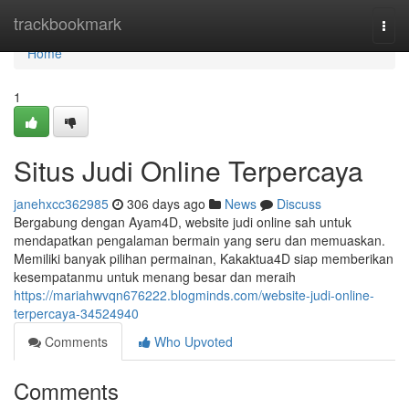
Home
trackbookmark
Togg
navi
Home
1
Situs Judi Online Terpercaya
janehxcc362985
306 days ago
News
Discuss
Bergabung dengan Ayam4D, website judi online sah untuk
mendapatkan pengalaman bermain yang seru dan memuaskan.
Memiliki banyak pilihan permainan, Kakaktua4D siap memberikan
kesempatanmu untuk menang besar dan meraih
https://mariahwvqn676222.blogminds.com/website-judi-online-
terpercaya-34524940
Comments
Who Upvoted
Comments