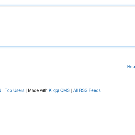
Rep
d
|
Top Users
| Made with
Kliqqi CMS
|
All RSS Feeds