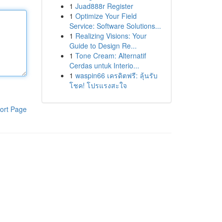
1
Juad888r Register
1
Optimize Your Field
Service: Software Solutions...
1
Realizing Visions: Your
Guide to Design Re...
1
Tone Cream: Alternatif
Cerdas untuk Interio...
1
waspin66 เครดิตฟรี: ลุ้นรับ
โชค! โปรแรงสะใจ
ort Page