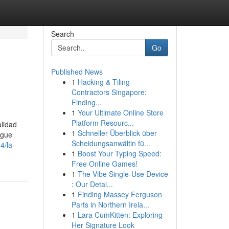
Search
Go
Published News
1
Hacking & Tiling
Contractors Singapore:
Finding...
1
Your Ultimate Online Store
Platform Resourc...
lidad
1
Schneller Überblick über
igue
Scheidungsanwältin fü...
4/la-
1
Boost Your Typing Speed:
Free Online Games!
1
The Vibe Single-Use Device
: Our Detai...
1
Finding Massey Ferguson
Parts in Northern Irela...
1
Lara CumKitten: Exploring
Her Signature Look