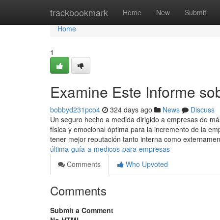
Home
trackbookmark
Home
New
Submit
Home
1
Examine Este Informe so
bobbyd231pco4
324 days ago
News
Discuss
Un seguro hecho a medida dirigido a empresas de má
física y emocional óptima para la incremento de la 
tener mejor reputación tanto interna como extername
última-guía-a-medicos-para-empresas
Comments
Who Upvoted
Comments
Submit a Comment