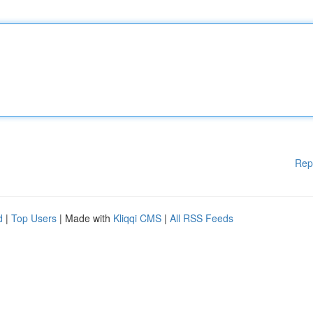
Rep
d
|
Top Users
| Made with
Kliqqi CMS
|
All RSS Feeds