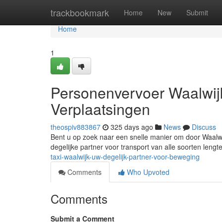
Home
trackbookmark
Home
New
Submit
Home
1
Personenvervoer Waalwijk
Verplaatsingen
theospiv883867
325 days ago
News
Discuss
Bent u op zoek naar een snelle manier om door Waalwij
degelijke partner voor transport van alle soorten lengt
taxi-waalwijk-uw-degelijk-partner-voor-beweging
Comments
Who Upvoted
Comments
Submit a Comment