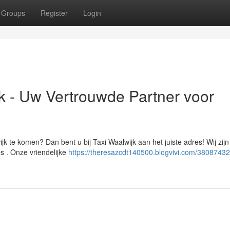
Groups
Register
Login
 - Uw Vertrouwde Partner voor
k te komen? Dan bent u bij Taxi Waalwijk aan het juiste adres! Wij zij
es . Onze vriendelijke
https://theresazcdt140500.blogvivi.com/38087432/