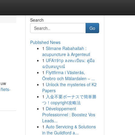
Search
Go
Published News
1
Slimane Rabahallah :
acupuncture à Argenteuil
1
UFA191p ลงทะเบียน: คู่มือ
ฉบับสมบูรณ์
1
Flyttfirma i Västerås,
Örebro och Mälardalen – ...
n uw
1
Unlock the mysteries of K2
fiets-
Papers
1
入金不要ボーナスで簡単勝
つ！copyright攻略法
1
Développement
Professionnel : Boostez Vos
Leads...
1
Auto Servicing & Solutions
in the Guildford a...