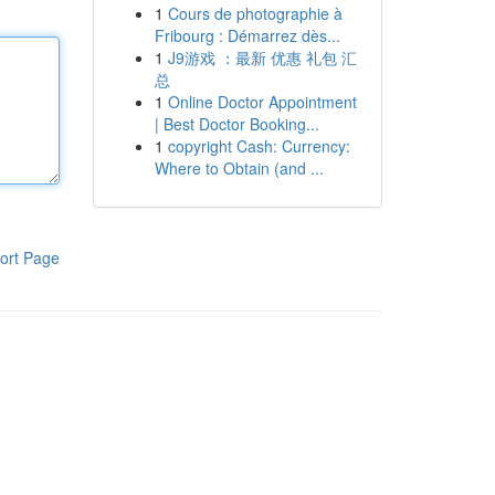
1
Cours de photographie à
Fribourg : Démarrez dès...
1
J9游戏 ：最新 优惠 礼包 汇
总
1
Online Doctor Appointment
| Best Doctor Booking...
1
copyright Cash: Currency:
Where to Obtain (and ...
ort Page