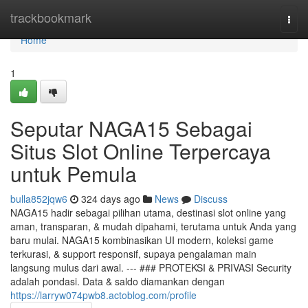
Home
trackbookmark
Togg
navi
Home
1
Seputar NAGA15 Sebagai
Situs Slot Online Terpercaya
untuk Pemula
bulla852jqw6
324 days ago
News
Discuss
NAGA15 hadir sebagai pilihan utama, destinasi slot online yang
aman, transparan, & mudah dipahami, terutama untuk Anda yang
baru mulai. NAGA15 kombinasikan UI modern, koleksi game
terkurasi, & support responsif, supaya pengalaman main
langsung mulus dari awal. --- ### PROTEKSI & PRIVASI Security
adalah pondasi. Data & saldo diamankan dengan
https://larryw074pwb8.actoblog.com/profile