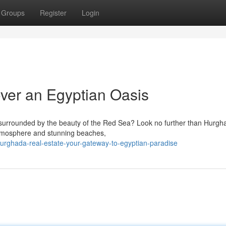
Groups
Register
Login
ver an Egyptian Oasis
surrounded by the beauty of the Red Sea? Look no further than Hurgh
 atmosphere and stunning beaches,
rghada-real-estate-your-gateway-to-egyptian-paradise