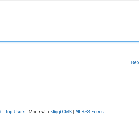
Rep
d
|
Top Users
| Made with
Kliqqi CMS
|
All RSS Feeds