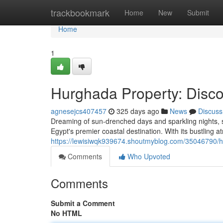
Home
trackbookmark
Home
New
Submit
Home
1
Hurghada Property: Disco
agnesejcs407457
325 days ago
News
Discuss
Dreaming of sun-drenched days and sparkling nights, 
Egypt's premier coastal destination. With its bustling
https://lewisiwqk939674.shoutmyblog.com/35046790/hu
Comments
Who Upvoted
Comments
Submit a Comment
No HTML