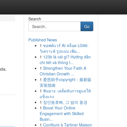
Search
Go
Published News
1
ซอฟต์แวร์ AI สล็อต LG96:
วิเคราะห์ รูปแบบ เพิ่ม...
1
123b là cái gì? Hướng dẫn
chi tiết và thông t...
1
Strengthen Your Faith A
ada,
Christian Growth ...
1
爱思助手copyright：最新版
安装指南
1
ฟันยาง: เคล็ดลับการดูแลให้
แข็งแรง
1
장안동호빠, 그 밤의 풍경
1
Boost Your Online
Engagement with Skilled
Busin...
1
Confiture à Tartiner Maison