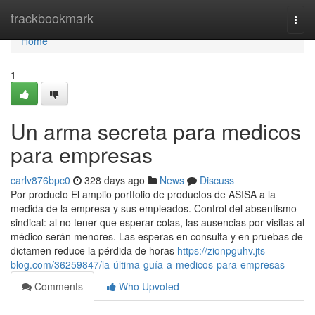
Home
trackbookmark
Togg
navi
Home
1
Un arma secreta para medicos
para empresas
carlv876bpc0
328 days ago
News
Discuss
Por producto El amplio portfolio de productos de ASISA a la
medida de la empresa y sus empleados. Control del absentismo
sindical: al no tener que esperar colas, las ausencias por visitas al
médico serán menores. Las esperas en consulta y en pruebas de
dictamen reduce la pérdida de horas
https://zionpguhv.jts-
blog.com/36259847/la-última-guía-a-medicos-para-empresas
Comments
Who Upvoted