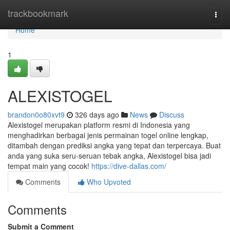
Home
trackbookmark
Togg
navi
Home
1
ALEXISTOGEL
brandon0o80xvt9
326 days ago
News
Discuss
Alexistogel merupakan platform resmi di Indonesia yang
menghadirkan berbagai jenis permainan togel online lengkap,
ditambah dengan prediksi angka yang tepat dan terpercaya. Buat
anda yang suka seru-seruan tebak angka, Alexistogel bisa jadi
tempat main yang cocok!
https://dive-dallas.com/
Comments
Who Upvoted
Comments
Submit a Comment