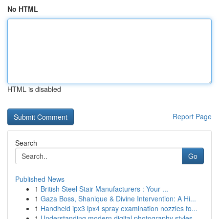
No HTML
HTML is disabled
Report Page
Search
Go
Published News
1
British Steel Stair Manufacturers : Your ...
1
Gaza Boss, Shanique & Divine Intervention: A Hi...
1
Handheld ipx3 ipx4 spray examination nozzles fo...
1
Understanding modern digital photography styles...