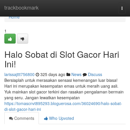
Home
trackbookmark
Togg
navi
Home
1
Halo Sobat di Slot Gacor Hari
Ini!
larissajttt756800
325 days ago
News
Discuss
Bersiaplah untuk merasakan sensasi kemenangan luar biasa!
Hari ini merupakan kesempatan emas untuk meraih uang asli.
Yuk mainkan slot gacor terkini dan rasakan pengalaman bermain
yang seru. Jangan lewatkan kesempatan
https://tomascnvt895293.bloguerosa.com/36024690/halo-sobat-
di-slot-gacor-hari-ini
Comments
Who Upvoted