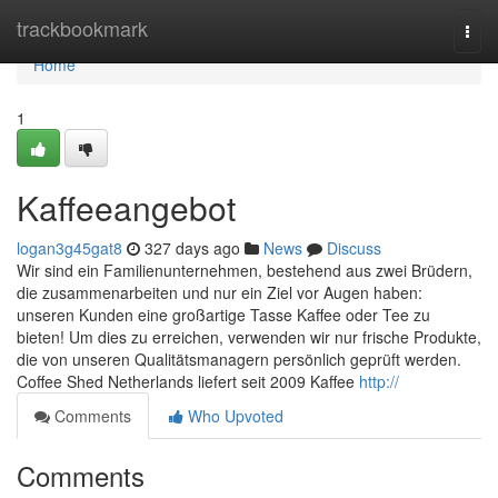
Home
trackbookmark
Togg
navi
Home
1
Kaffeeangebot
logan3g45gat8
327 days ago
News
Discuss
Wir sind ein Familienunternehmen, bestehend aus zwei Brüdern,
die zusammenarbeiten und nur ein Ziel vor Augen haben:
unseren Kunden eine großartige Tasse Kaffee oder Tee zu
bieten! Um dies zu erreichen, verwenden wir nur frische Produkte,
die von unseren Qualitätsmanagern persönlich geprüft werden.
Coffee Shed Netherlands liefert seit 2009 Kaffee
http://
Comments
Who Upvoted
Comments