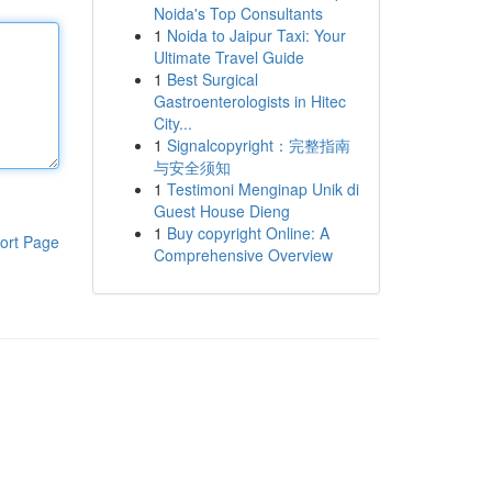
Noida's Top Consultants
1
Noida to Jaipur Taxi: Your
Ultimate Travel Guide
1
Best Surgical
Gastroenterologists in Hitec
City...
1
Signalcopyright：完整指南
与安全须知
1
Testimoni Menginap Unik di
Guest House Dieng
1
Buy copyright Online: A
ort Page
Comprehensive Overview