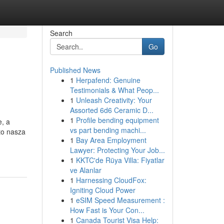
Search
Go
Published News
1
Herpafend: Genuine
Testimonials & What Peop...
1
Unleash Creativity: Your
Assorted 6d6 Ceramic D...
1
Profile bending equipment
e, a
vs part bending machi...
to nasza
1
Bay Area Employment
Lawyer: Protecting Your Job...
1
KKTC'de Rüya Villa: Fiyatlar
ve Alanlar
1
Harnessing CloudFox:
Igniting Cloud Power
1
eSIM Speed Measurement :
How Fast is Your Con...
1
Canada Tourist Visa Help: