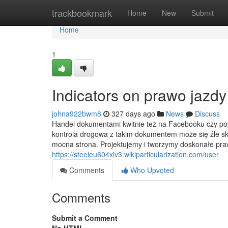
Home
trackbookmark
Home
New
Submit
Home
1
Indicators on prawo jazd
johna922bwm8
327 days ago
News
Discuss
Handel dokumentami kwitnie też na Facebooku czy popu
kontrola drogowa z takim dokumentem może się źle sk
mocna strona. Projektujemy i tworzymy doskonałe pra
https://steeleu604xlv3.wikiparticularization.com/user
Comments
Who Upvoted
Comments
Submit a Comment