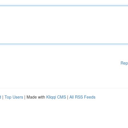
Rep
d
|
Top Users
| Made with
Kliqqi CMS
|
All RSS Feeds