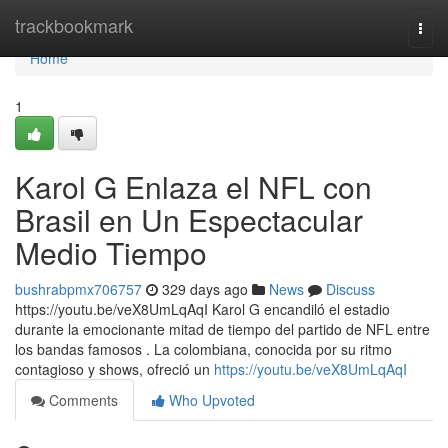
Home
trackbookmark
Togg
navi
Home
1
Karol G Enlaza el NFL con
Brasil en Un Espectacular
Medio Tiempo
bushrabpmx706757
329 days ago
News
Discuss
https://youtu.be/veX8UmLqAqI Karol G encandiló el estadio
durante la emocionante mitad de tiempo del partido de NFL entre
los bandas famosos . La colombiana, conocida por su ritmo
contagioso y shows, ofreció un
https://youtu.be/veX8UmLqAqI
Comments
Who Upvoted