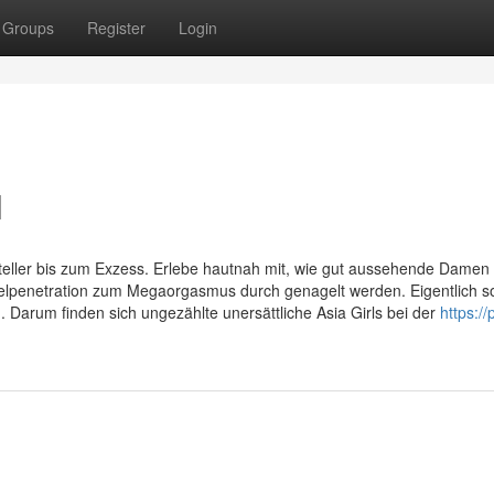
Groups
Register
Login
l
eller bis zum Exzess. Erlebe hautnah mit, wie gut aussehende Damen 
ppelpenetration zum Megaorgasmus durch genagelt werden. Eigentlich so
Darum finden sich ungezählte unersättliche Asia Girls bei der
https://