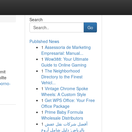
Search
Go
Published News
1
Assessoria de Marketing
Empresarial: Manual...
1
Wow388: Your Ultimate
Guide to Online Gaming
1
The Neighborhood
mit
Directory to the Finest
llte
Vehicl...
porno-
1
Vintage Chrome Spoke
Wheels: A Custom Style
1
Get WPS Office: Your Free
Office Package
1
Prime Baby Formula
Wholesale Distributors
1
أفضل شركات نقل عفش
بالرياض: دليل شامل أروع