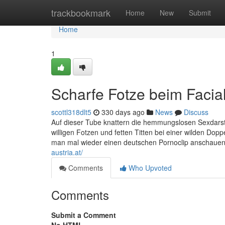
Home
trackbookmark
Home
New
Submit
Home
1
Scharfe Fotze beim Facia
scottl318dlt5
330 days ago
News
Discuss
Auf dieser Tube knattern die hemmungslosen Sexdarst
willigen Fotzen und fetten Titten bei einer wilden Do
man mal wieder einen deutschen Pornoclip anschauen. 
austria.at/
Comments
Who Upvoted
Comments
Submit a Comment