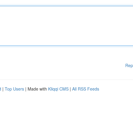
Rep
d
|
Top Users
| Made with
Kliqqi CMS
|
All RSS Feeds