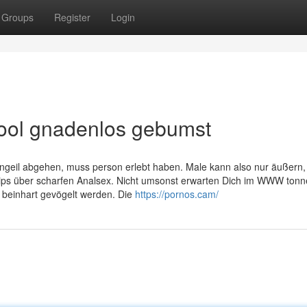
Groups
Register
Login
ool gnadenlos gebumst
tengeil abgehen, muss person erlebt haben. Male kann also nur äußern,
clips über scharfen Analsex. Nicht umsonst erwarten Dich im WWW ton
r beinhart gevögelt werden. Die
https://pornos.cam/