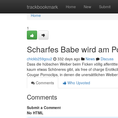
Home
trackbookmark
Home
New
Submit
Home
1
Scharfes Babe wird am P
chickb259gou2
332 days ago
News
Discuss
Dass die hübschen Weiber beim Ficken völlig affentit
kaum etwas Schöneres gibt, als free of charge Erotik
Cougar Pornoclips, in denen die unersättlichen Weibe
Comments
Who Upvoted
Comments
Submit a Comment
No HTML