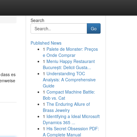
Search
Go
Published News
1
Palete de Monster: Preços
e Onde Comprar
1
Meniu Happy Restaurant
București: Delicii Gusta...
1
Understanding TOC
 dass es
Analysis: A Comprehensive
nenweise
Guide
1
Compact Machine Battle:
Bob vs. Cat
1
The Enduring Allure of
Brass Jewelry
1
Identifying a Ideal Microsoft
Dynamics 365 ...
1
His Secret Obsession PDF:
A Complete Manual