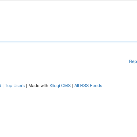
Rep
d
|
Top Users
| Made with
Kliqqi CMS
|
All RSS Feeds