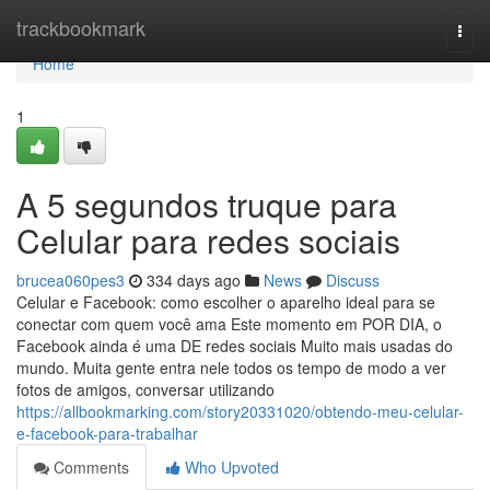
Home
trackbookmark
Togg
navi
Home
1
A 5 segundos truque para
Celular para redes sociais
brucea060pes3
334 days ago
News
Discuss
Celular e Facebook: como escolher o aparelho ideal para se
conectar com quem você ama Este momento em POR DIA, o
Facebook ainda é uma DE redes sociais Muito mais usadas do
mundo. Muita gente entra nele todos os tempo de modo a ver
fotos de amigos, conversar utilizando
https://allbookmarking.com/story20331020/obtendo-meu-celular-
e-facebook-para-trabalhar
Comments
Who Upvoted