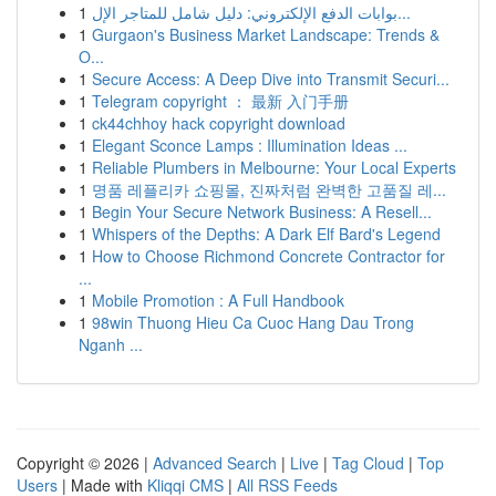
1
بوابات الدفع الإلكتروني: دليل شامل للمتاجر الإل...
1
Gurgaon's Business Market Landscape: Trends &
O...
1
Secure Access: A Deep Dive into Transmit Securi...
1
Telegram copyright ： 最新 入门手册
1
ck44chhoy hack copyright download
1
Elegant Sconce Lamps : Illumination Ideas ...
1
Reliable Plumbers in Melbourne: Your Local Experts
1
명품 레플리카 쇼핑몰, 진짜처럼 완벽한 고품질 레...
1
Begin Your Secure Network Business: A Resell...
1
Whispers of the Depths: A Dark Elf Bard's Legend
1
How to Choose Richmond Concrete Contractor for
...
1
Mobile Promotion : A Full Handbook
1
98win Thuong Hieu Ca Cuoc Hang Dau Trong
Nganh ...
Copyright © 2026 |
Advanced Search
|
Live
|
Tag Cloud
|
Top
Users
| Made with
Kliqqi CMS
|
All RSS Feeds