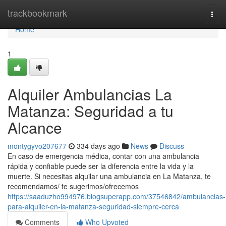
Home
trackbookmark
Togg
navi
Home
1
Alquiler Ambulancias La
Matanza: Seguridad a tu
Alcance
montygyvo207677
334 days ago
News
Discuss
En caso de emergencia médica, contar con una ambulancia
rápida y confiable puede ser la diferencia entre la vida y la
muerte. Si necesitas alquilar una ambulancia en La Matanza, te
recomendamos/ te sugerimos/ofrecemos
https://saaduzho994976.blogsuperapp.com/37546842/ambulancias-
para-alquiler-en-la-matanza-seguridad-siempre-cerca
Comments
Who Upvoted