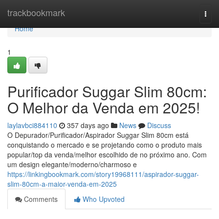
Home
trackbookmark
Togg
navi
Home
1
Purificador Suggar Slim 80cm:
O Melhor da Venda em 2025!
laylavbci884110
357 days ago
News
Discuss
O Depurador/Purificador/Aspirador Suggar Slim 80cm está
conquistando o mercado e se projetando como o produto mais
popular/top da venda/melhor escolhido de no próximo ano. Com
um design elegante/moderno/charmoso e
https://linkingbookmark.com/story19968111/aspirador-suggar-
slim-80cm-a-maior-venda-em-2025
Comments
Who Upvoted