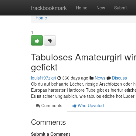
Home
trackbookmark
Home
New
Submit
Home
1
Tabuloses Amateurgirl wi
gefickt
louisf197ziq4
360 days ago
News
Discuss
Ob du auf behaarte Löcher, riesige Arschfotzen oder h
Europas härtester Hardcore Tube gibt es hierfür etlich
Es ist schier unglaublich, wie tabulos etliche hot Lude
Comments
Who Upvoted
Comments
Submit a Comment