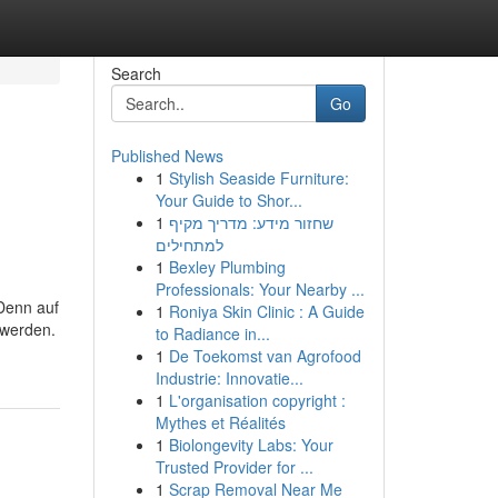
Search
Go
Published News
1
Stylish Seaside Furniture:
Your Guide to Shor...
1
שחזור מידע: מדריך מקיף
למתחילים
1
Bexley Plumbing
Professionals: Your Nearby ...
 Denn auf
1
Roniya Skin Clinic : A Guide
 werden.
to Radiance in...
1
De Toekomst van Agrofood
Industrie: Innovatie...
1
L'organisation copyright :
Mythes et Réalités
1
Biolongevity Labs: Your
Trusted Provider for ...
1
Scrap Removal Near Me