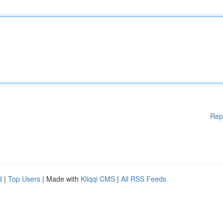
Rep
d
|
Top Users
| Made with
Kliqqi CMS
|
All RSS Feeds