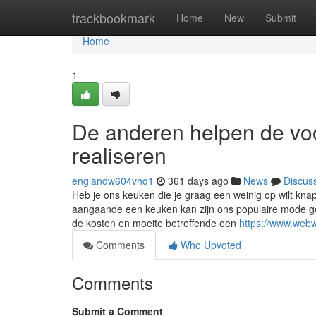
Home
trackbookmark
Home
New
Submit
Home
1
De anderen helpen de vo
realiseren
englandw604vhq1
361 days ago
News
Discus
Heb je ons keuken die je graag een weinig op wilt kna
aangaande een keuken kan zijn ons populaire mode g
de kosten en moeite betreffende een
https://www.webwi
Comments
Who Upvoted
Comments
Submit a Comment