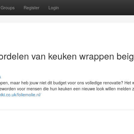
Groups
Register
Login
ordelen van keuken wrappen bei
s
ppen, maar heb jouw niet dit budget voor ons volledige renovatie? Het
eworden voor mensen die hun keuken een nieuwe look willen melden 
ki.co.uk/foliemolie.nl/