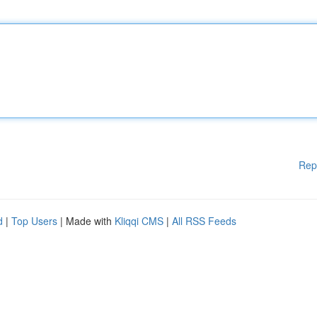
Rep
d
|
Top Users
| Made with
Kliqqi CMS
|
All RSS Feeds