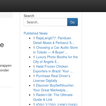
Search
Go
Published News
1
RajaLangit77: Panduan
ge
Detail Akses & Perbarui S...
1
Choosing a Car Audio Store
in Toledo — A Buyer'...
1
Luxury Photo Booths for the
City of Angels E...
 wrappen
1
Halal Frozen Chicken
zonder
Exporters in Brazil: Your ...
1
Purchase Real Driver's
License Digitally
1
Discover BuySellVoucher:
Your Great Marketpla...
1
Raden138: The Ultimate
Guide & Link
1
הצעות נישואין: המדריך המלא