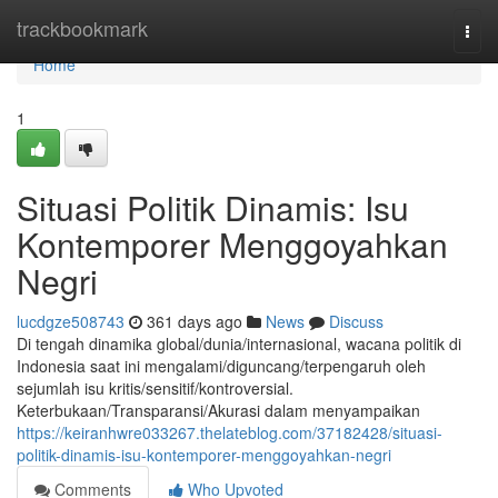
Home
trackbookmark
Togg
navi
Home
1
Situasi Politik Dinamis: Isu
Kontemporer Menggoyahkan
Negri
lucdgze508743
361 days ago
News
Discuss
Di tengah dinamika global/dunia/internasional, wacana politik di
Indonesia saat ini mengalami/diguncang/terpengaruh oleh
sejumlah isu kritis/sensitif/kontroversial.
Keterbukaan/Transparansi/Akurasi dalam menyampaikan
https://keiranhwre033267.thelateblog.com/37182428/situasi-
politik-dinamis-isu-kontemporer-menggoyahkan-negri
Comments
Who Upvoted