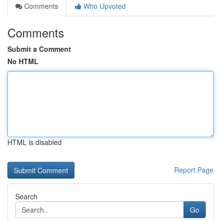
Comments
Who Upvoted
Comments
Submit a Comment
No HTML
HTML is disabled
Report Page
Search
Go