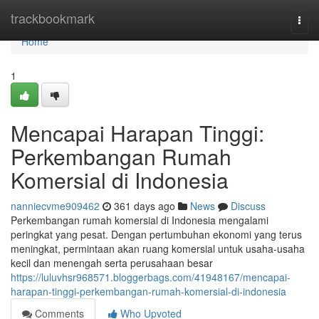
Home
trackbookmark
Togg
navi
Home
1
Mencapai Harapan Tinggi:
Perkembangan Rumah
Komersial di Indonesia
nanniecvme909462
361 days ago
News
Discuss
Perkembangan rumah komersial di Indonesia mengalami
peringkat yang pesat. Dengan pertumbuhan ekonomi yang terus
meningkat, permintaan akan ruang komersial untuk usaha-usaha
kecil dan menengah serta perusahaan besar
https://luluvhsr968571.bloggerbags.com/41948167/mencapai-
harapan-tinggi-perkembangan-rumah-komersial-di-indonesia
Comments
Who Upvoted