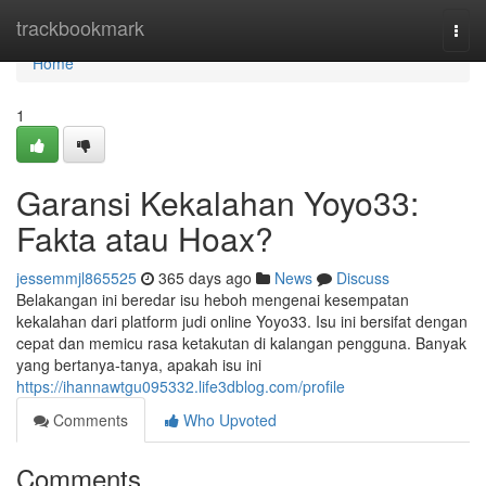
Home
trackbookmark
Togg
navi
Home
1
Garansi Kekalahan Yoyo33:
Fakta atau Hoax?
jessemmjl865525
365 days ago
News
Discuss
Belakangan ini beredar isu heboh mengenai kesempatan
kekalahan dari platform judi online Yoyo33. Isu ini bersifat dengan
cepat dan memicu rasa ketakutan di kalangan pengguna. Banyak
yang bertanya-tanya, apakah isu ini
https://ihannawtgu095332.life3dblog.com/profile
Comments
Who Upvoted
Comments