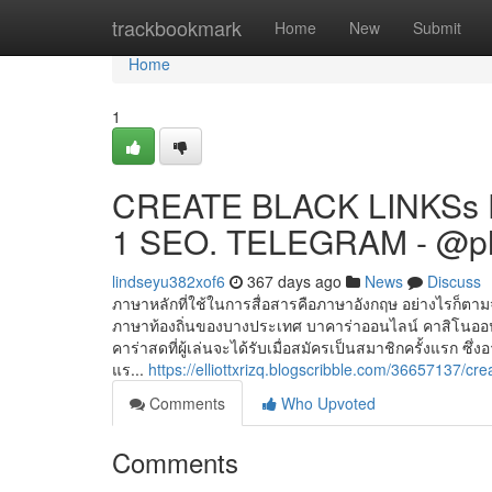
Home
trackbookmark
Home
New
Submit
Home
1
CREATE BLACK LINKSs 
1 SEO. TELEGRAM - @p
lindseyu382xof6
367 days ago
News
Discuss
ภาษาหลักที่ใช้ในการสื่อสารคือภาษาอังกฤษ อย่างไรก็ตามจ
ภาษาท้องถิ่นของบางประเทศ บาคาร่าออนไลน์ คาสิโนออน
คาร่าสดที่ผู้เล่นจะได้รับเมื่อสมัครเป็นสมาชิกครั้งแรก ซ
แร...
https://elliottxrizq.blogscribble.com/36657137/c
Comments
Who Upvoted
Comments