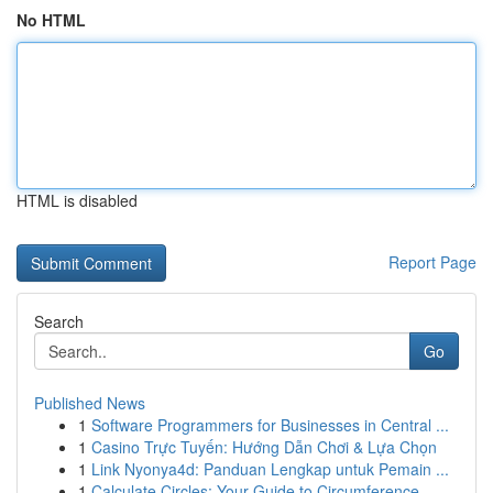
No HTML
HTML is disabled
Report Page
Search
Go
Published News
1
Software Programmers for Businesses in Central ...
1
Casino Trực Tuyến: Hướng Dẫn Chơi & Lựa Chọn
1
Link Nyonya4d: Panduan Lengkap untuk Pemain ...
1
Calculate Circles: Your Guide to Circumference