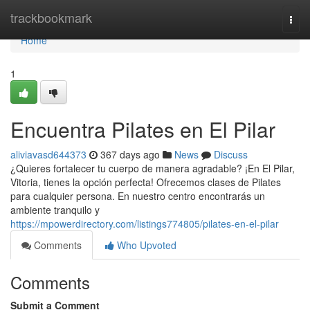
Home
trackbookmark
Togg
navi
Home
1
Encuentra Pilates en El Pilar
aliviavasd644373
367 days ago
News
Discuss
¿Quieres fortalecer tu cuerpo de manera agradable? ¡En El Pilar,
Vitoria, tienes la opción perfecta! Ofrecemos clases de Pilates
para cualquier persona. En nuestro centro encontrarás un
ambiente tranquilo y
https://mpowerdirectory.com/listings774805/pilates-en-el-pilar
Comments
Who Upvoted
Comments
Submit a Comment